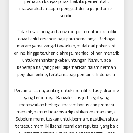
perhatian banyak pihak, baik itu pemerintah,
masyarakat, maupun penggiat dunia perjudian itu
sendiri.
Tidak bisa dipungkiri bahwa perjudian online memiliki
daya tarik tersendiri bagi para pemainnya. Berbagai
macam game yang ditawarkan, mulai dari poker, slot
online, hingga taruhan olahraga, menjadi pilihan menarik
untuk menantang keberuntungan. Namun, ada
beberapa hal yang perlu diperhatikan dalam bermain
perjudian online, terutama bagi pemain di Indonesia.
Pertama-tama, penting untuk memilih situs judi online
yang terpercaya. Banyak situs judi ilegal yang
menawarkan berbagai macam bonus dan promosi
menarik, namun tidak bisa dipastikan keamanannya.
Sebelum memutuskan untuk bermain, pastikan situs
tersebut memiliki lisensi resmi dan reputasi yang baik