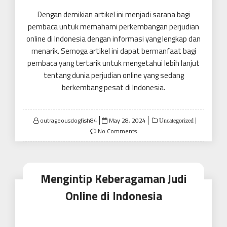
Dengan demikian artikel ini menjadi sarana bagi
pembaca untuk memahami perkembangan perjudian
online di Indonesia dengan informasi yang lengkap dan
menarik. Semoga artikel ini dapat bermanfaat bagi
pembaca yang tertarik untuk mengetahui lebih lanjut
tentang dunia perjudian online yang sedang
berkembang pesat di Indonesia.
Posted
outrageousdogfish84
May 28, 2024
Uncategorized
on
No Comments
Mengintip Keberagaman Judi
Online di Indonesia