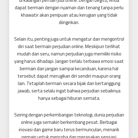
di kalangan pemain judi online. Dengan begitu, Anda
dapat bermain dengan nyaman dan tenang tanpa perlu
khawatir akan penipuan atau kerugian yang tidak
diinginkan.
Selain itu, penting juga untuk mengatur dan mengontrol
diri saat bermain perjudian online. Meskipun terlihat
mudah dan seru, namun perjudian juga memiliki risiko
yang harus dihadapi. Jangan terlalu terbawa emosi saat
bermain dan jangan sampai kecanduan, karena hal
tersebut dapat merugikan diri sendiri maupun orang
lain. Tetaplah bermain secara bijak dan bertanggung
jawab, serta selalu ingat bahwa perjudian sebaiknya
hanya sebagai hiburan semata.
Seiring dengan perkembangan teknologi, dunia perjudian
online juga semakin berkembang pesat. Berbagai
inovasi dan game baru terus bermunculan, menarik
pemain untuk mencoba dan merasakan sensasi