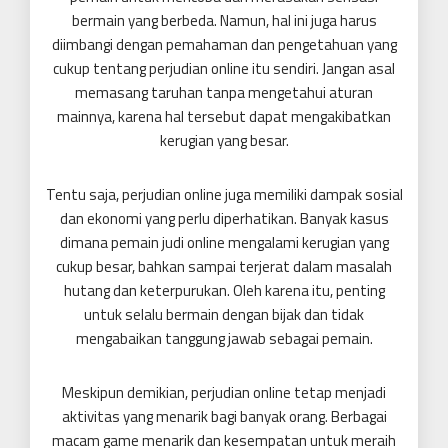
bermain yang berbeda. Namun, hal ini juga harus
diimbangi dengan pemahaman dan pengetahuan yang
cukup tentang perjudian online itu sendiri. Jangan asal
memasang taruhan tanpa mengetahui aturan
mainnya, karena hal tersebut dapat mengakibatkan
kerugian yang besar.
Tentu saja, perjudian online juga memiliki dampak sosial
dan ekonomi yang perlu diperhatikan. Banyak kasus
dimana pemain judi online mengalami kerugian yang
cukup besar, bahkan sampai terjerat dalam masalah
hutang dan keterpurukan. Oleh karena itu, penting
untuk selalu bermain dengan bijak dan tidak
mengabaikan tanggung jawab sebagai pemain.
Meskipun demikian, perjudian online tetap menjadi
aktivitas yang menarik bagi banyak orang. Berbagai
macam game menarik dan kesempatan untuk meraih