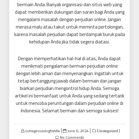
bermain Anda. Banyak organisasi dan situs web yang
dapat memberikan dukungan dan saran bagi Anda yang
mengalami masalah dengan perjudian online. Jangan
merasa malu atau takut untuk meminta pertolongan,
karena masalah perjudian dapat berdampak buruk pada
kehidupan Anda jika tidak segera diatasi.
Dengan memperhatikan hal-hal di atas, Anda dapat
menikmati pengalaman bermain perjudian online
dengan lebih aman dan menyenangkan. Ingatlah untuk
tetap bertanggung jawab dalam bermain dan jangan
biarkan perjudian mengontrol hidup Anda. Semoga
artikel ini bermanfaat untuk Anda yang sedang tertarik
untuk mencoba peruntungan dalam perjudian online di
Indonesia. Selamat bermain dan semoga sukses!
Posted
outrageousdogfish84
June 6, 2024
Uncategorized
on
No Comments