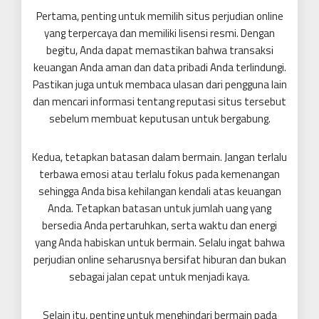
Pertama, penting untuk memilih situs perjudian online
yang terpercaya dan memiliki lisensi resmi. Dengan
begitu, Anda dapat memastikan bahwa transaksi
keuangan Anda aman dan data pribadi Anda terlindungi.
Pastikan juga untuk membaca ulasan dari pengguna lain
dan mencari informasi tentang reputasi situs tersebut
sebelum membuat keputusan untuk bergabung.
Kedua, tetapkan batasan dalam bermain. Jangan terlalu
terbawa emosi atau terlalu fokus pada kemenangan
sehingga Anda bisa kehilangan kendali atas keuangan
Anda. Tetapkan batasan untuk jumlah uang yang
bersedia Anda pertaruhkan, serta waktu dan energi
yang Anda habiskan untuk bermain. Selalu ingat bahwa
perjudian online seharusnya bersifat hiburan dan bukan
sebagai jalan cepat untuk menjadi kaya.
Selain itu, penting untuk menghindari bermain pada