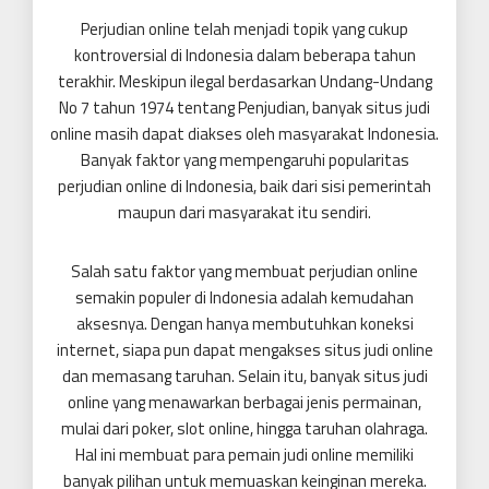
Perjudian online telah menjadi topik yang cukup
kontroversial di Indonesia dalam beberapa tahun
terakhir. Meskipun ilegal berdasarkan Undang-Undang
No 7 tahun 1974 tentang Penjudian, banyak situs judi
online masih dapat diakses oleh masyarakat Indonesia.
Banyak faktor yang mempengaruhi popularitas
perjudian online di Indonesia, baik dari sisi pemerintah
maupun dari masyarakat itu sendiri.
Salah satu faktor yang membuat perjudian online
semakin populer di Indonesia adalah kemudahan
aksesnya. Dengan hanya membutuhkan koneksi
internet, siapa pun dapat mengakses situs judi online
dan memasang taruhan. Selain itu, banyak situs judi
online yang menawarkan berbagai jenis permainan,
mulai dari poker, slot online, hingga taruhan olahraga.
Hal ini membuat para pemain judi online memiliki
banyak pilihan untuk memuaskan keinginan mereka.