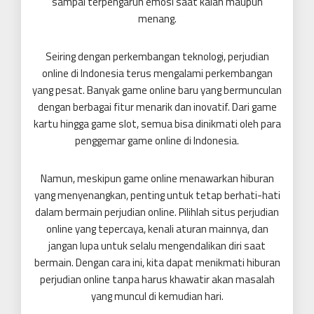
sampai terpengaruh emosi saat kalah maupun
menang.
Seiring dengan perkembangan teknologi, perjudian
online di Indonesia terus mengalami perkembangan
yang pesat. Banyak game online baru yang bermunculan
dengan berbagai fitur menarik dan inovatif. Dari game
kartu hingga game slot, semua bisa dinikmati oleh para
penggemar game online di Indonesia.
Namun, meskipun game online menawarkan hiburan
yang menyenangkan, penting untuk tetap berhati-hati
dalam bermain perjudian online. Pilihlah situs perjudian
online yang tepercaya, kenali aturan mainnya, dan
jangan lupa untuk selalu mengendalikan diri saat
bermain. Dengan cara ini, kita dapat menikmati hiburan
perjudian online tanpa harus khawatir akan masalah
yang muncul di kemudian hari.