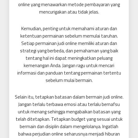
online yang menawarkan metode pembayaran yang
mencurigakan atau tidak jelas.
Kemudian, penting untuk memahami aturan dan
ketentuan permainan sebelum memulai taruhan.
Setiap permainan judi online memiliki aturan dan
strategi yang berbeda, dan pemahaman yang baik
tentang hal ini dapat meningkatkan peluang
kemenangan Anda. Jangan ragu untuk mencari
informasi dan panduan tentang permainan tertentu
sebelum mulai bermain.
Selain itu, tetapkan batasan dalam bermain judi online.
Jangan terlalu terbawa emosi atau terlalu bernafsu
untuk menang sehingga mengabaikan batasan yang
telah ditetapkan. Tetapkan budget yang sesuai untuk
bermain dan disiplin dalam mengelolanya. Ingatlah
bahwa perjudian online seharusnya menjadi hiburan