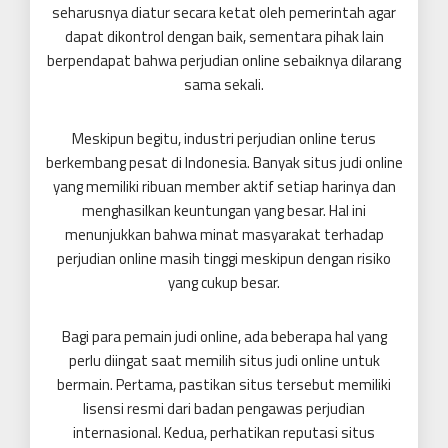
seharusnya diatur secara ketat oleh pemerintah agar
dapat dikontrol dengan baik, sementara pihak lain
berpendapat bahwa perjudian online sebaiknya dilarang
sama sekali.
Meskipun begitu, industri perjudian online terus
berkembang pesat di Indonesia. Banyak situs judi online
yang memiliki ribuan member aktif setiap harinya dan
menghasilkan keuntungan yang besar. Hal ini
menunjukkan bahwa minat masyarakat terhadap
perjudian online masih tinggi meskipun dengan risiko
yang cukup besar.
Bagi para pemain judi online, ada beberapa hal yang
perlu diingat saat memilih situs judi online untuk
bermain. Pertama, pastikan situs tersebut memiliki
lisensi resmi dari badan pengawas perjudian
internasional. Kedua, perhatikan reputasi situs