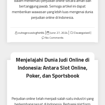
dalam menikmati perjudian online secara aman dan
bertanggung jawab. Semoga artikel ini dapat
memberikan wawasan yang lebih luas mengenai dunia
perjudian online di Indonesia.
Posted
outrageousdogfish84
June 27, 2024
Uncategorized
on
No Comments
Menjelajahi Dunia Judi Online di
Indonesia: Antara Slot Online,
Poker, dan Sportsbook
Perjudian online telah menjadi salah satu industri yang
berkembang pesat di Indonesia. Berbagai platform