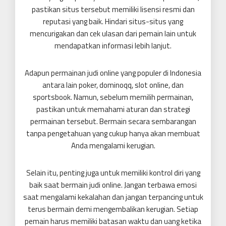
pastikan situs tersebut memiliki lisensi resmi dan
reputasi yang baik. Hindari situs-situs yang
mencurigakan dan cek ulasan dari pemain lain untuk
mendapatkan informasi lebih lanjut.
Adapun permainan judi online yang populer di Indonesia
antara lain poker, dominoqq, slot online, dan
sportsbook. Namun, sebelum memilih permainan,
pastikan untuk memahami aturan dan strategi
permainan tersebut. Bermain secara sembarangan
tanpa pengetahuan yang cukup hanya akan membuat
Anda mengalami kerugian.
Selain itu, penting juga untuk memiliki kontrol diri yang
baik saat bermain judi online. Jangan terbawa emosi
saat mengalami kekalahan dan jangan terpancing untuk
terus bermain demi mengembalikan kerugian. Setiap
pemain harus memiliki batasan waktu dan uang ketika