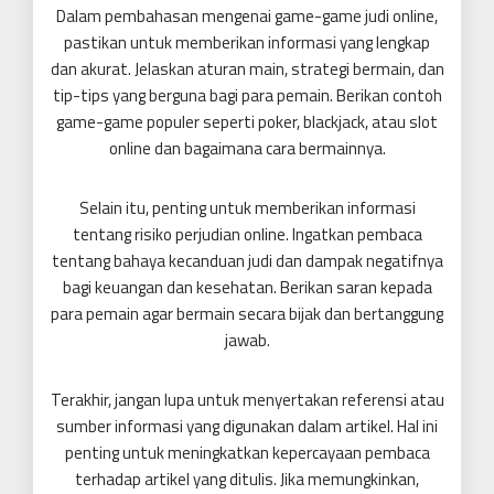
Dalam pembahasan mengenai game-game judi online,
pastikan untuk memberikan informasi yang lengkap
dan akurat. Jelaskan aturan main, strategi bermain, dan
tip-tips yang berguna bagi para pemain. Berikan contoh
game-game populer seperti poker, blackjack, atau slot
online dan bagaimana cara bermainnya.
Selain itu, penting untuk memberikan informasi
tentang risiko perjudian online. Ingatkan pembaca
tentang bahaya kecanduan judi dan dampak negatifnya
bagi keuangan dan kesehatan. Berikan saran kepada
para pemain agar bermain secara bijak dan bertanggung
jawab.
Terakhir, jangan lupa untuk menyertakan referensi atau
sumber informasi yang digunakan dalam artikel. Hal ini
penting untuk meningkatkan kepercayaan pembaca
terhadap artikel yang ditulis. Jika memungkinkan,