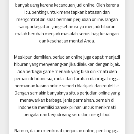
banyak uang karena kecanduan judi online. Oleh karena
itu, penting untuk menetapkan batasan dan
mengontrol diri saat bermain perjudian online. Jangan
sampai kegiatan yang seharusnya menjadi hiburan
malah berubah menjadi masalah serius bagi keuangan
dan kesehatan mental Anda.
Meskipun demikian, perjudian online juga dapat menjadi
hiburan yang menyenangkan jika dilakukan dengan bijak.
Ada berbagai game menarik yang bisa dinikmati oleh
pemain di Indonesia, mulai dari taruhan olahraga hingga
permainan kasino online seperti blackjack dan roulette.
Dengan semakin banyaknya situs perjudian online yang
menawarkan berbagai jenis permainan, pemain di
Indonesia memiliki banyak pilihan untuk menikmati
pengalaman berjudi yang seru dan menghibur.
Namun, dalam menikmati perjudian online, penting juga