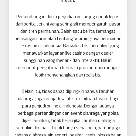
instan.
Perkembangan dunia perjudian online juga tidak lepas
dari berita terkini yang seringkali mempengaruhi pasar
dan tren permainan. Salah satu berita terhangat
belakangan ini adalah tentang booming-nya permainan
live casino di Indonesia. Banyak situs judi online yang
menawarkan layanan live casino dengan dealer
sungguhan yang menarik dan interaktif. Hal ini
membuat pengalaman bermain para pemain menjadi
lebih menyenangkan dan realistis.
Selain itu, tidak dapat dipungkiri bahwa taruhan
olahraga juga menjadi salah satu pilihan favorit bagi
para penjudi online di Indonesia. Dengan adanya
berbagai pertandingan dan event olahraga yang bisa
dipertaruhkan, tidak heran jika taruhan olahraga
semakin diminati. Tidak hanya sepakbola, namun juga
cabang olahraga lain seperti basket, tenis, hingga balap