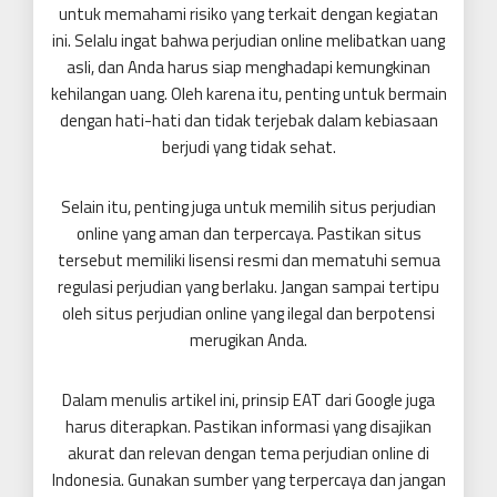
untuk memahami risiko yang terkait dengan kegiatan
ini. Selalu ingat bahwa perjudian online melibatkan uang
asli, dan Anda harus siap menghadapi kemungkinan
kehilangan uang. Oleh karena itu, penting untuk bermain
dengan hati-hati dan tidak terjebak dalam kebiasaan
berjudi yang tidak sehat.
Selain itu, penting juga untuk memilih situs perjudian
online yang aman dan terpercaya. Pastikan situs
tersebut memiliki lisensi resmi dan mematuhi semua
regulasi perjudian yang berlaku. Jangan sampai tertipu
oleh situs perjudian online yang ilegal dan berpotensi
merugikan Anda.
Dalam menulis artikel ini, prinsip EAT dari Google juga
harus diterapkan. Pastikan informasi yang disajikan
akurat dan relevan dengan tema perjudian online di
Indonesia. Gunakan sumber yang terpercaya dan jangan