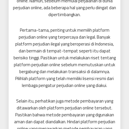
online. Namun, sebelum memulai perjalanan di dunia
perjudian online, ada beberapa hal yang perlu diingat dan
dipertimbangkan.
Pertama-tama, penting untuk memilih platform
perjudian online yang terpercaya dan legal. Banyak
platform perjudian ilegal yang beroperasi di Indonesia,
dan bermain di tempat-tempat seperti itu dapat
berisiko tinggi. Pastikan untuk melakukan riset tentang
platform perjudian online sebelum memutuskan untuk
bergabung dan melakukan transaksi di dalamnya.
Pilihlah platform yang telah memiliki lisensi resmi dari
lembaga pengatur perjudian online yang diakui.
Selain itu, perhatikan juga metode pembayaran yang
ditawarkan oleh platform perjudian online tersebut.
Pastikan bahwa metode pembayaran yang digunakan
aman dan dapat diandalkan. Hindari platform perjudian
online yang menawarkan metode pembayaran yang