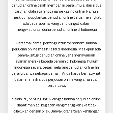
perjudian online telah membanjiri pasar, mulai dari situs
taruhan olahraga hingga game kasino online. Namun,
meskipun popularitas perjudian online terus meningkat,
ada beberapa hal yang perlu diingat dalam
mengeksplorasi dunia perjudian online di Indonesia.
Pertama-tama, penting untuk memahami bahwa
perjudian online masih ilegal di Indonesia. Meskipun ada
banyak situs perjudian online yang menawarkan
layanan mereka kepada pemain di Indonesia, hukum
Indonesia secara tegas melarang perjudian online. Ini
berarti bahwa sebagai pemain, Anda harus berhati-hati
dalam memilih situs perjudian online yang aman dan
terpercaya.
Selain itu, penting untuk diingat bahwa perjudian online
dapat menjadi kegiatan yang merugikan jika tidak
dilakukan dengan bijak. Banyak orang telah kehilangan