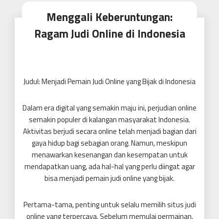
Menggali Keberuntungan:
Ragam Judi Online di Indonesia
Judul: Menjadi Pemain Judi Online yang Bijak di Indonesia
Dalam era digital yang semakin maju ini, perjudian online
semakin populer di kalangan masyarakat Indonesia.
Aktivitas berjudi secara online telah menjadi bagian dari
gaya hidup bagi sebagian orang. Namun, meskipun
menawarkan kesenangan dan kesempatan untuk
mendapatkan uang, ada hal-hal yang perlu diingat agar
bisa menjadi pemain judi online yang bijak.
Pertama-tama, penting untuk selalu memilih situs judi
online yang terpercaya. Sebelum memulai permainan,