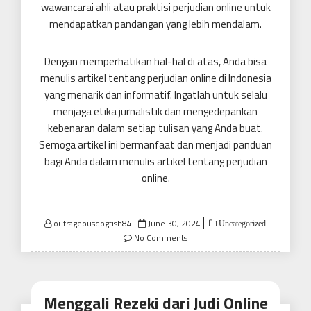
wawancarai ahli atau praktisi perjudian online untuk
mendapatkan pandangan yang lebih mendalam.
Dengan memperhatikan hal-hal di atas, Anda bisa
menulis artikel tentang perjudian online di Indonesia
yang menarik dan informatif. Ingatlah untuk selalu
menjaga etika jurnalistik dan mengedepankan
kebenaran dalam setiap tulisan yang Anda buat.
Semoga artikel ini bermanfaat dan menjadi panduan
bagi Anda dalam menulis artikel tentang perjudian
online.
Posted
outrageousdogfish84
June 30, 2024
Uncategorized
on
No Comments
Menggali Rezeki dari Judi Online