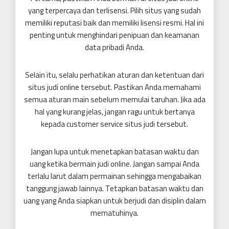
yang terpercaya dan terlisensi. Pilih situs yang sudah
memiliki reputasi baik dan memiliki lisensi resmi. Hal ini
penting untuk menghindari penipuan dan keamanan
data pribadi Anda.
Selain itu, selalu perhatikan aturan dan ketentuan dari
situs judi online tersebut. Pastikan Anda memahami
semua aturan main sebelum memulai taruhan. Jika ada
hal yang kurang jelas, jangan ragu untuk bertanya
kepada customer service situs judi tersebut.
Jangan lupa untuk menetapkan batasan waktu dan
uang ketika bermain judi online. Jangan sampai Anda
terlalu larut dalam permainan sehingga mengabaikan
tanggung jawab lainnya. Tetapkan batasan waktu dan
uang yang Anda siapkan untuk berjudi dan disiplin dalam
mematuhinya.